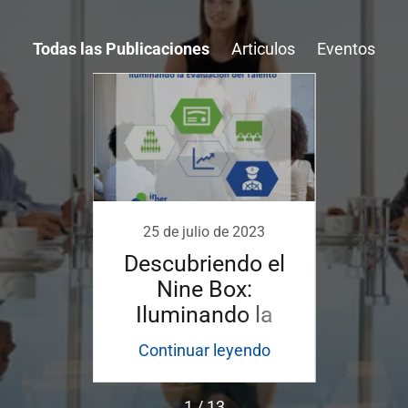
Todas las Publicaciones
Articulos
Eventos
2020
25 de julio de 2023
21
 en la
Descubriendo el
Lide
War -
Nine Box:
de D
 una
Iluminando la
"
Evaluación del
endo
Continuar leyendo
Con
Talento
1 / 13